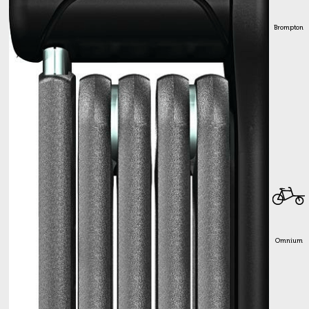
Brompton
Omnium