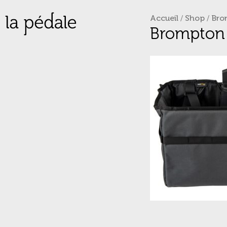
Accueil
/
Shop
/
Bro
Skip
Brompton 
to
content