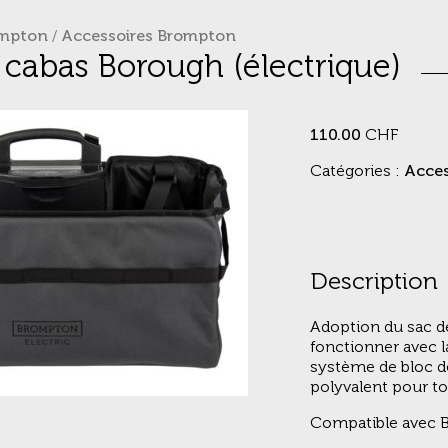
mpton
/
Accessoires Brompton
cabas Borough (électrique)
110.00
CHF
Catégories :
Acces
Description
Adoption du sac de
fonctionner avec l
système de bloc de
polyvalent pour t
Compatible avec Br