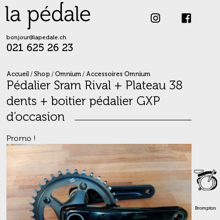
Skip
to
content
bonjour@lapedale.ch
021 625 26 23
Accueil
/
Shop
/
Omnium
/
Accessoires Omnium
Pédalier Sram Rival + Plateau 38
dents + boitier pédalier GXP
d’occasion
Promo !
Brompton