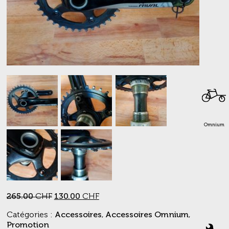
Omnium
Le
Le
265.00
CHF
130.00
CHF
prix
prix
Catégories :
Accessoires
,
Accessoires Omnium
,
initial
actuel
Promotion
était :
est :