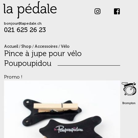
Skip
to
content
bonjour@lapedale.ch
021 625 26 23
Accueil
/
Shop
/
Accessoires
/
Vélo
Pince à jupe pour vélo
Poupoupidou
Promo !
Brompton