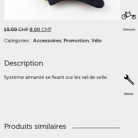
Le
Le
15.00
CHF
8.00
CHF
Omnium
prix
prix
Catégories :
Accessoires
,
Promotion
,
Vélo
initial
actuel
était :
est :
15.00 CHF.
8.00 CHF.
Description
Système aimanté se fixant sur les rail de selle.
Atelier
Produits similaires