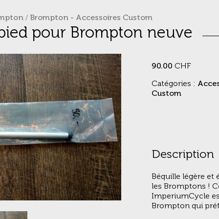
mpton
/
Brompton - Accessoires Custom
/ pied pour Brompton neuve
90.00
CHF
Catégories :
Acces
Custom
Description
Béquille légère et
les Bromptons ! Ce
ImperiumCycle est
Brompton qui préfè