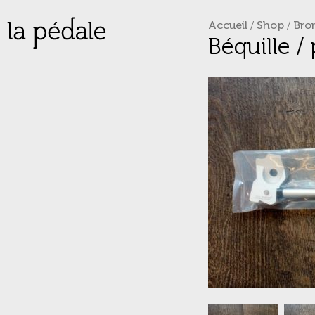
Accueil
/
Shop
/
Bro
Skip
Béquille 
to
content